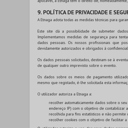
aplicável, a Etnaga tem o direito de, nomeadamente, e
9. POLÍTICA DE PRIVACIDADE E SEG
A Etnaga adota todas as medidas técnicas para garan
Este site dá a possibilidade de submeter dado
Implementamos medidas de segurança para tentar 
dados pessoais. Os nossos profissionais que po
devidamente autorizados e obrigados à confidenci
Os dados pessoais solicitados, destinam-se à even
de qualquer outro imprevisto sobre o evento.
Os dados sobre os meios de pagamento utiliza
mesmo que registado, é-lhe solicitada esta inform
O utilizador autoriza a Etnaga a:
recolher automaticamente dados sobre o seu c
endereço IP) com o objetivo de contabilizar a
recolhida para fins estatísticos e não permite 
recolher cookies com o objetivo de facilitar a