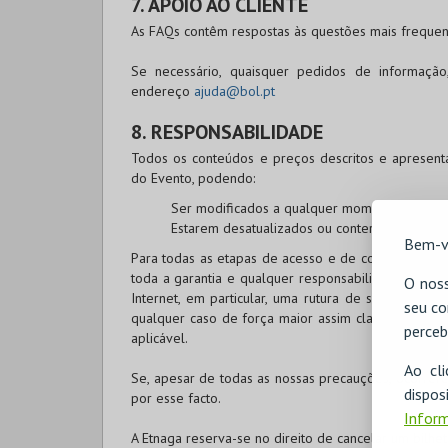
7. APOIO AO CLIENTE
As FAQs contêm respostas às questões mais frequent
Se necessário, quaisquer pedidos de informaçã
endereço
ajuda@bol.pt
8. RESPONSABILIDADE
Todos os conteúdos e preços descritos e apresent
do Evento, podendo:
Ser modificados a qualquer momento, e sem 
Estarem desatualizados ou conter erros.
Bem-v
Para todas as etapas de acesso e de compra no site
toda a garantia e qualquer responsabilidade pelos 
O noss
Internet, em particular, uma rutura de serviço, uma
seu co
qualquer caso de força maior assim classificado pela
perceb
aplicável.
Ao cl
Se, apesar de todas as nossas precauções, ocorrere
disp
por esse facto.
Inform
A Etnaga reserva-se no direito de cancelar um bilhe