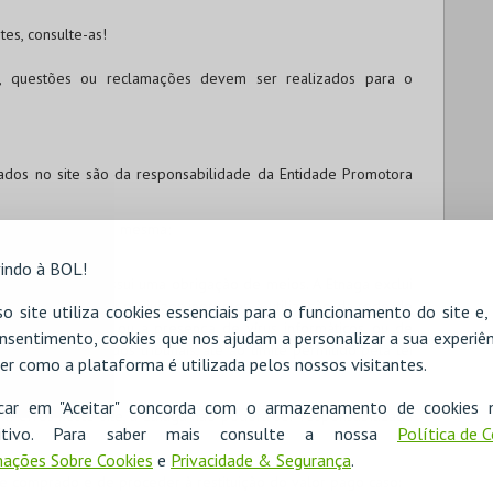
es, consulte-as!
o, questões ou reclamações devem ser realizados para o
ados no site são da responsabilidade da Entidade Promotora
aviso prévio, pela mesma;
indo à BOL!
, a Etnaga só possui uma obrigação de meios. A Etnaga exclui
inconvenientes ou prejuízos inerentes à utilização da rede de
o site utiliza cookies essenciais para o funcionamento do site e
 intrusão exterior ou a presença de vírus informáticos, ou de
nsentimento, cookies que nos ajudam a personalizar a sua experiên
 jurisprudência dos tribunais, até ao limite permitido pela lei
er como a plataforma é utilizada pelos nossos visitantes.
icar em "Aceitar" concorda com o armazenamento de cookies 
m erros neste site, a Etnaga não poderá ser responsabilizada
ositivo. Para saber mais consulte a nossa
Política de 
ações Sobre Cookies
e
Privacidade & Segurança
.
te comprado e de proceder à restituição do valor pago caso: