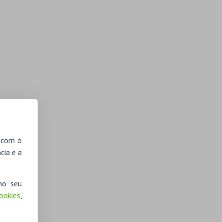
, com o
cia e a
no seu
Cookies
,