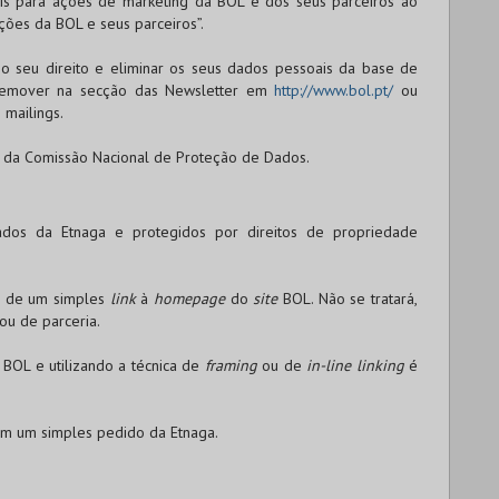
ais para ações de marketing da
BOL
e dos seus parceiros ao
ações da
BOL
e seus parceiros”.
o seu direito e eliminar os seus dados pessoais da base de
o remover na secção das Newsletter em
http://www.bol.pt/
ou
 mailings.
o da Comissão Nacional de Proteção de Dados.
ados da Etnaga e protegidos por direitos de propriedade
so de um simples
link
à
homepage
do
site
BOL
. Não se tratará,
ou de parceria.
a
BOL
e utilizando a técnica de
framing
ou de
in-line linking
é
om um simples pedido da Etnaga.