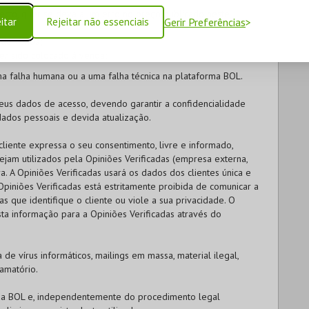
ecto, quer se deva a um erro no preço publicado neste
itar
Rejeitar não essenciais
Gerir Preferências
a de venda;
ter sido colocado à venda;
ma falha humana ou a uma falha técnica na plataforma BOL.
us dados de acesso, devendo garantir a confidencialidade
ados pessoais e devida atualização.
liente expressa o seu consentimento, livre e informado,
ejam utilizados pela Opiniões Verificadas (empresa externa,
a. A Opiniões Verificadas usará os dados dos clientes única e
piniões Verificadas está estritamente proibida de comunicar a
 que identifique o cliente ou viole a sua privacidade. O
ta informação para a Opiniões Verificadas através do
 de vírus informáticos, mailings em massa, material ilegal,
amatório.
da
BOL
e, independentemente do procedimento legal