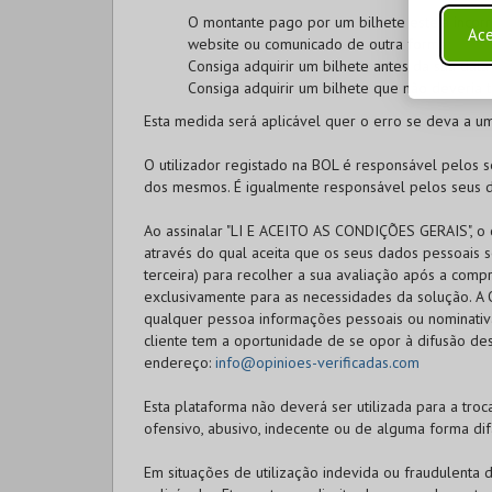
O montante pago por um bilhete esteja incorr
Ace
website ou comunicado de outra forma;
Consiga adquirir um bilhete antes da sua dat
Consiga adquirir um bilhete que não deveria 
Esta medida será aplicável quer o erro se deva a u
O utilizador registado na
BOL
é responsável pelos se
dos mesmos. É igualmente responsável pelos seus d
Ao assinalar "LI E ACEITO AS CONDIÇÕES GERAIS", o c
através do qual aceita que os seus dados pessoais s
terceira) para recolher a sua avaliação após a compr
exclusivamente para as necessidades da solução. A O
qualquer pessoa informações pessoais ou nominativas
cliente tem a oportunidade de se opor à difusão des
endereço:
info@opinioes-verificadas.com
Esta plataforma não deverá ser utilizada para a troca
ofensivo, abusivo, indecente ou de alguma forma dif
Em situações de utilização indevida ou fraudulenta 