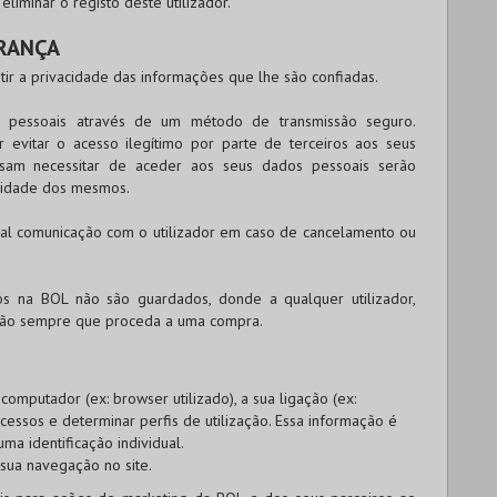
liminar o registo deste utilizador.
URANÇA
tir a privacidade das informações que lhe são confiadas.
s pessoais através de um método de transmissão seguro.
evitar o acesso ilegítimo por parte de terceiros aos seus
ssam necessitar de aceder aos seus dados pessoais serão
alidade dos mesmos.
tual comunicação com o utilizador em caso de cancelamento ou
dos na
BOL
não são guardados, donde a qualquer utilizador,
ação sempre que proceda a uma compra.
omputador (ex: browser utilizado), a sua ligação (ex:
cessos e determinar perfis de utilização. Essa informação é
uma identificação individual.
 sua navegação no site.