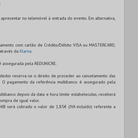
;
 apresentar no telemóvel à entrada do evento. Em alternativa,
agamento com cartão de
Crédito/Débito VISA
ou
MASTERCARD
,
através da
Klarna
.
 é assegurada pela
REDUNICRE
.
endedor reserva-se o direito de proceder ao cancelamento das
. O pagamento da referência multibanco é assegurado pela
tibanco depois da data e hora limite estabelecidas, receberá
ompra de igual valor.
NIB será cobrado o valor de 1,85€ (IVA incluído) referente a