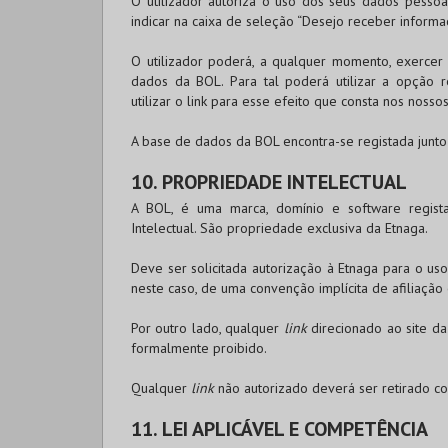
O utilizador autoriza o uso dos seus dados pesso
indicar na caixa de seleção “Desejo receber inform
O utilizador poderá, a qualquer momento, exercer 
dados da
BOL
. Para tal poderá utilizar a opçã
utilizar o link para esse efeito que consta nos nossos
A base de dados da
BOL
encontra-se registada junt
10. PROPRIEDADE INTELECTUAL
A
BOL
, é uma marca, domínio e software regist
Intelectual. São propriedade exclusiva da Etnaga.
Deve ser solicitada autorização à Etnaga para o u
neste caso, de uma convenção implícita de afiliação 
Por outro lado, qualquer
link
direcionado ao site d
formalmente proibido.
Qualquer
link
não autorizado deverá ser retirado c
11. LEI APLICÁVEL E COMPETÊNCIA